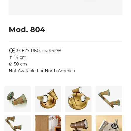
Mod. 804
3x E27 R80, max 42W
14 cm
50 cm
Not Available For North America