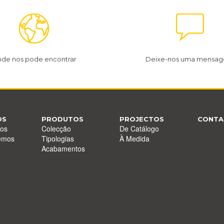
de nos pode encontrar
Deixe-nos uma mensa
ÓS
PRODUTOS
PROJECTOS
CONTA
os
Colecção
De Catálogo
emos
Tipologias
À Medida
Acabamentos