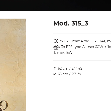
Mod. 315_3
3x E27, max 42W + 1x E14T, 
3x E26 type A, max 60W + 1x
T, max 15W
62 cm / 24” ½
65 cm / 25” ½