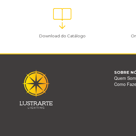
Download do Catálogo
On
SOBRE N
Quem Som
Como Faz