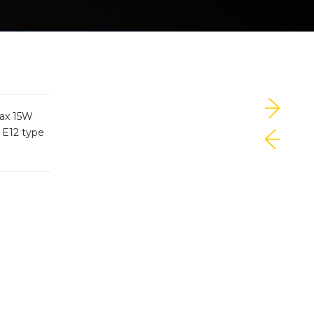
max 15W
 E12 type