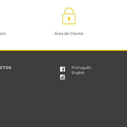
gem
Área de Cliente
CTOS
Português
English