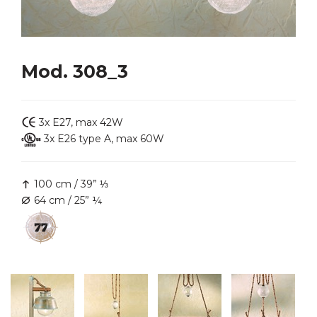
Mod. 308_3
3x E27, max 42W
3x E26 type A, max 60W
100 cm / 39” ⅓
64 cm / 25” ¼